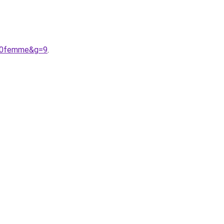
%20femme&g=9
.